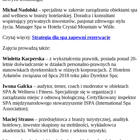
Michał Nadolski
– specjalista w zakresie zarządzania obiektami spa
and wellness w branży hotelarskiej. Doradca i konsultant
wspierający prywatnych inwestorów, pasjonat zdrowego stylu
życia. Manager Spa w Hotelu Crystal Mountain w Wiśle.
Czytaj więcej:
Strategia dla spa zapewni rezerwacje
Zajęcia prowadzą także:
Wioletta Kacperska
– z wykształcenia prawnik, posiada ponad 20-
letnie doświadczenie w działach personalno-prawnych na
stanowiskach dyrektorskich w różnych korporacjach. Z Hotelem
Arłamów związana od lipca 2018 roku jako Dyrektor Spa;
Iwona Galcka
– audytor, trener, coach i moderator w obiektach
SPA & Wellness i Fitness. Specjalizuje się w organizacji i
zarządzaniu miejsc z odnową biologiczną. Certyfikowany inspektor
SPA międzynarodowego stowarzyszenie ISPA (International Spa
Association);
Maciej Strauss
– przedsiębiorca z branży turystycznej, analityk
hotelowy, inwestor skupiony na mobilności, wykładowca
akademicki. Właściciel kilku firm z sektora turystyki.