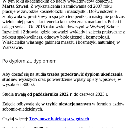
W tym roku akademickim do kadry wykładowców dołączyła
Marta Szwed
. Z wykształcenia i zamiłowania od 2007 roku
pracuje w zawodzie kosmetolożki i masażystki. Doświadczenie
zdobywała w prestiżowym spa jako terapeutka, a następnie podczas
wieloletniej pracy jako trenerka kosmetyczna z markami z Polski i
całego świata. Od 2015 roku wykładowczyni w Wyższej Szkole
Inżynierii i Zdrowia, gdzie prowadzi wykłady i zajęcia praktyczne z
zakresu spa&wellness, odnowy biologicznej i kosmetologii.
Właścicielka własnego gabinetu masażu i kosmetyki naturalnej w
Warszawie.
Po dyplom z… dyplomem
Aby dostać się na studia
trzeba przedstawić dyplom ukończenia
studiów wyższych
oraz potwierdzenie wpłaty opłaty wpisowej w
wysokości 300 zł.
Studia trwają
od października 2022 r.
do czerwca 2023 r.
Zajęcia odbywają się
w trybie niestacjonarnym
w formie zjazdów
sobotnio-niedzielnych.
Czytaj więcej:
Trzy nowe hotele spa w górach