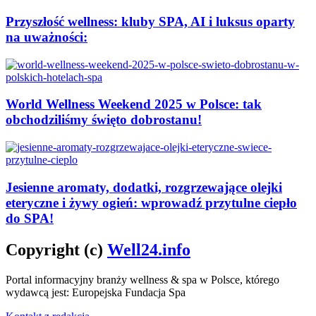
Przyszłość wellness: kluby SPA, AI i luksus oparty
na uważności:
World Wellness Weekend 2025 w Polsce: tak
obchodziliśmy święto dobrostanu!
Jesienne aromaty, dodatki, rozgrzewające olejki
eteryczne i żywy ogień: wprowadź przytulne ciepło
do SPA!
Copyright (c)
Well24.info
Portal informacyjny branży wellness & spa w Polsce, którego
wydawcą jest: Europejska Fundacja Spa