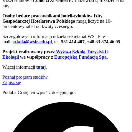
Koszt studiów to
3500 zł za semestr
z możliwością rozłożenia na
raty.
Osoby będące pracownikami hoteli-członków Izby
Gospodarczej Hotelarstwa Polskiego
mogą liczyć na 10-
procentowy rabat od kwoty czesnego.
Szczegółowych informacji udziela sekretariat WSTE: e-
mail:
szkola@wste.edu.pl
, tel.
531 414 407
,
+48 33 874 46 05
.
Projekt realizowany przez
Wyższą Szkołą Turystyki i
Ekologii
we współpracy z
Europejską Fundacją Spa
.
Więcej informacji
tutaj
.
Poznaj program studiów
Zapisz się
Podoba Ci się ten wpis? Udostępnij go: