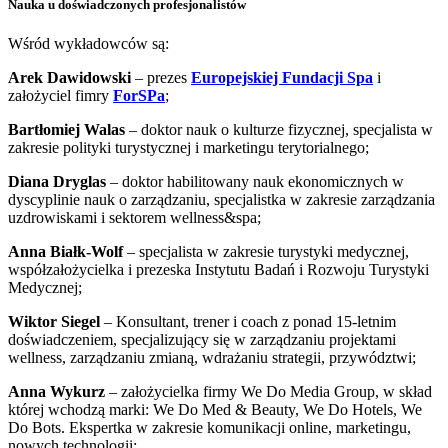
Nauka u doświadczonych profesjonalistów
Wśród wykładowców są:
Arek Dawidowski
– prezes
Europejskiej Fundacji Spa
i
założyciel fimry
ForSPa
;
Bartłomiej Walas
– doktor nauk o kulturze fizycznej, specjalista w
zakresie polityki turystycznej i marketingu terytorialnego;
Diana Dryglas
– doktor habilitowany nauk ekonomicznych w
dyscyplinie nauk o zarządzaniu, specjalistka w zakresie zarządzania
uzdrowiskami i sektorem wellness&spa;
Anna Białk-Wolf
– specjalista w zakresie turystyki medycznej,
współzałożycielka i prezeska Instytutu Badań i Rozwoju Turystyki
Medycznej;
Wiktor Siegel
– Konsultant, trener i coach z ponad 15-letnim
doświadczeniem, specjalizujący się w zarządzaniu projektami
wellness, zarządzaniu zmianą, wdrażaniu strategii, przywództwi;
Anna Wykurz
– założycielka firmy We Do Media Group, w skład
której wchodzą marki: We Do Med & Beauty, We Do Hotels, We
Do Bots. Ekspertka w zakresie komunikacji online, marketingu,
nowych technologii;