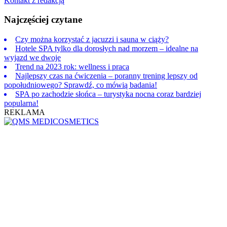
Kontakt z redakcją
Najczęściej czytane
Czy można korzystać z jacuzzi i sauna w ciąży?
Hotele SPA tylko dla dorosłych nad morzem – idealne na
wyjazd we dwoje
Trend na 2023 rok: wellness i praca
Najlepszy czas na ćwiczenia – poranny trening lepszy od
popołudniowego? Sprawdź, co mówią badania!
SPA po zachodzie słońca – turystyka nocna coraz bardziej
popularna!
REKLAMA