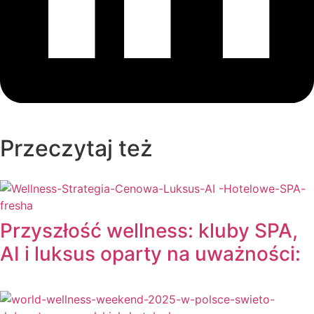
Przeczytaj też
Przyszłość wellness: kluby SPA,
AI i luksus oparty na uważności: