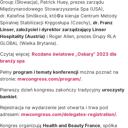
Group (Słowacja),
Patrick Huey, prezes zarządu
Międzynarodowego Stowarzyszenia Spa (USA),
dr.
Kateřina Smíšková, któ©a kieruje Centrum Metody
Spiralnej Stabilizacji Kręgosłupa (Czechy),
dr.
Franz
Linser, założyciel i dyrektor zarządzający Linser
Hospitality (Austria)
i Roger Allen,
prezes Grupy RLA
GLOBAL (Wielka Brytania).
Czytaj więcej:
Rozdano światowe „Oskary” 2023 dla
branży spa
Pełny
program i tematy konferencji
można poznać na
stronie:
mwcongress.com/program/
.
Pierwszy dzień kongresu zakończy tradycyjny
uroczysty
bankiet
.
Rejestracja na wydarzenie jest otwarta i trwa pod
adresem:
mwcongress.com/delegates-registration/
.
Kongres organizują
Health and Beauty France
, spółka