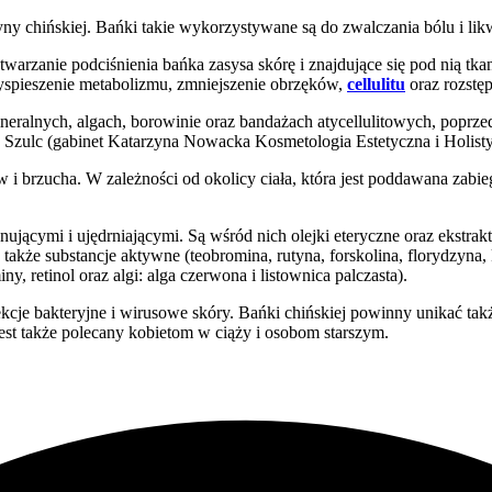
cyny chińskiej. Bańki takie wykorzystywane są do zwalczania bólu i l
arzanie podciśnienia bańka zasysa skórę i znajdujące się pod nią tka
zyspieszenie metabolizmu, zmniejszenie obrzęków,
cellulitu
oraz rozstę
mineralnych, algach, borowinie oraz bandażach atycellulitowych, po
 Szulc (gabinet Katarzyna Nowacka Kosmetologia Estetyczna i Holist
 i brzucha. W zależności od okolicy ciała, która jest poddawana zab
ącymi i ujędrniającymi. Są wśród nich olejki eteryczne oraz ekstrakt
 a także substancje aktywne (teobromina, rutyna, forskolina, florydzyna
, retinol oraz algi: alga czerwona i listownica palczasta).
kcje bakteryjne i wirusowe skóry. Bańki chińskiej powinny unikać tak
 jest także polecany kobietom w ciąży i osobom starszym.