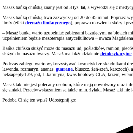
Masaż bańką chińską znany jest od 3 tys. lat, a wywodzi się z medy
Masaż bańką chińską trwa zazwyczaj od 20 do 45 minut. Poprzez wytw
limfy (efekt
drenażu limfatycznego
), poprawa ukrwienia skóry i pr
– Masaż bańką warto uzupełniać zabiegami bazującymi na błotach 
uzpełnieniem będzie mezoterapia antycellulitowa – uważa Magdalena
Bańka chińska służyć może do masażu ud, pośladków, ramion, pleców
służyć do masażu twarzy. Masaż ma także działanie
detoksykacyjne
.
Podczas zabiegu warto wykorzystywać kosmetyki ze składnikami drenuj
lawenda, rozmaryn, ananas,
guarana
, bluszcz, żeń-szeń, karczoch),
heksapeptyd 39, jod, L-karnityna, kwas linolowy CLA, krzem, witaminy
Masaż taki nie jest polecany osobom, które mają nowotwory oraz infe
się siniaki. Przeciwwskazaniem są także m.in. żylaki. Masaż taki nie
Podoba Ci się ten wpis? Udostępnij go: