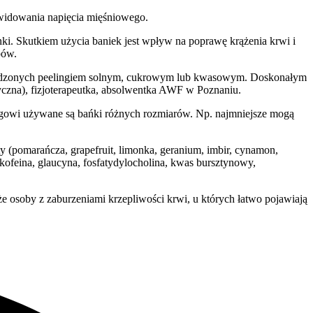
ikwidowania napięcia mięśniowego.
nki. Skutkiem użycia baniek jest wpływ na poprawę krążenia krwi i
pów.
przedzonych peelingiem solnym, cukrowym lub kwasowym. Doskonałym
yczna), fizjoterapeutka, absolwentka AWF w Poznaniu.
iegowi używane są bańki różnych rozmiarów. Np. najmniejsze mogą
y (pomarańcza, grapefruit, limonka, geranium, imbir, cynamon,
, kofeina, glaucyna, fosfatydylocholina, kwas bursztynowy,
że osoby z zaburzeniami krzepliwości krwi, u których łatwo pojawiają